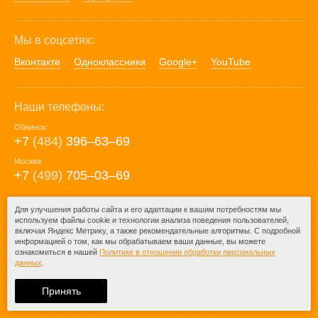
Мы в соцсетях:
Вконтакте
Одноклассники
Google+
YouTube
Наши телефоны:
Обнинск:
+7
(484)
396‒63‒69
Москва:
+7
(499)
705‒03‒69
E-mail:
Для улучшения работы сайта и его адаптации к вашим потребностям мы
используем файлы cookie и технологии анализа поведения пользователей,
mail@posuda40.ru
включая Яндекс Метрику, а также рекомендательные алгоритмы. С подробной
информацией о том, как мы обрабатываем ваши данные, вы можете
ознакомиться в нашей
Политике в отношении обработки персональных
данных
.
© 2009-2026 – Posuda40.ru.
При любом копировании информации
Принять
ссылка на
Posuda40.ru
обязательна.