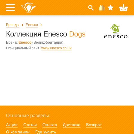
Бренды
Enesco
Коллекция Enesco
Dogs
Бренд:
Enesco
(Великобритания)
Официальный сайт:
www.enesco.co.uk
Основные разделы:
Акции
Статьи
Оплата
Доставка
Возврат
О компании
Где купить