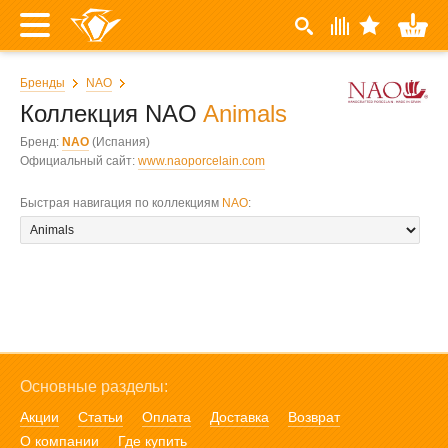
Бренды
NAO
Коллекция NAO
Animals
Бренд:
NAO
(Испания)
Официальный сайт:
www.naoporcelain.com
Быстрая навигация по коллекциям
NAO
:
Основные разделы:
Акции
Статьи
Оплата
Доставка
Возврат
О компании
Где купить