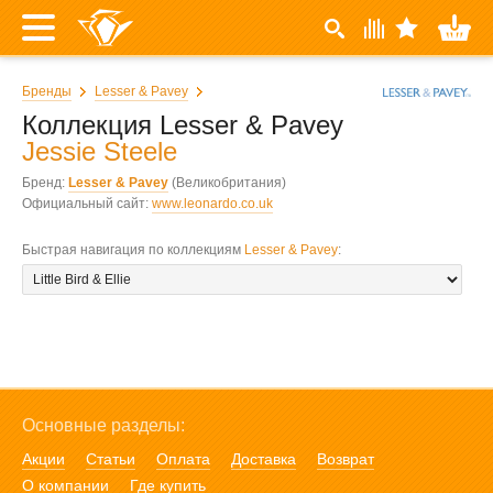
Бренды
Lesser & Pavey
Коллекция Lesser & Pavey
Jessie Steele
Бренд:
Lesser & Pavey
(Великобритания)
Официальный сайт:
www.leonardo.co.uk
Быстрая навигация по коллекциям
Lesser & Pavey
:
Основные разделы:
Акции
Статьи
Оплата
Доставка
Возврат
О компании
Где купить