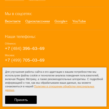
Мы в соцсетях:
Вконтакте
Одноклассники
Google+
YouTube
Наши телефоны:
Обнинск:
+7
(484)
396‒63‒69
Москва:
+7
(499)
705‒03‒69
E-mail:
Для улучшения работы сайта и его адаптации к вашим потребностям мы
используем файлы cookie и технологии анализа поведения пользователей,
mail@posuda40.ru
включая Яндекс Метрику, а также рекомендательные алгоритмы. С подробной
информацией о том, как мы обрабатываем ваши данные, вы можете
ознакомиться в нашей
Политике в отношении обработки персональных
данных
.
© 2009-2026 – Posuda40.ru.
При любом копировании информации
Принять
ссылка на
Posuda40.ru
обязательна.