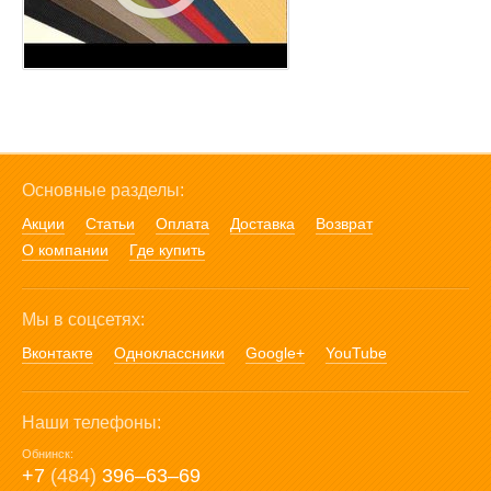
Основные разделы:
Акции
Статьи
Оплата
Доставка
Возврат
О компании
Где купить
Мы в соцсетях:
Вконтакте
Одноклассники
Google+
YouTube
Наши телефоны:
Обнинск:
+7
(484)
396‒63‒69