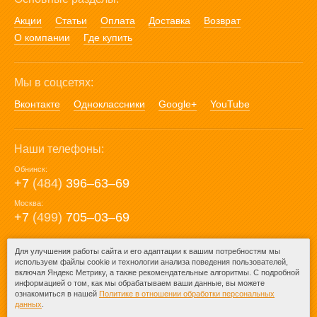
Акции
Статьи
Оплата
Доставка
Возврат
О компании
Где купить
Мы в соцсетях:
Вконтакте
Одноклассники
Google+
YouTube
Наши телефоны:
Обнинск:
+7
(484)
396‒63‒69
Москва:
+7
(499)
705‒03‒69
E-mail:
Для улучшения работы сайта и его адаптации к вашим потребностям мы
используем файлы cookie и технологии анализа поведения пользователей,
mail@posuda40.ru
включая Яндекс Метрику, а также рекомендательные алгоритмы. С подробной
информацией о том, как мы обрабатываем ваши данные, вы можете
ознакомиться в нашей
Политике в отношении обработки персональных
данных
.
© 2009-2026 – Posuda40.ru.