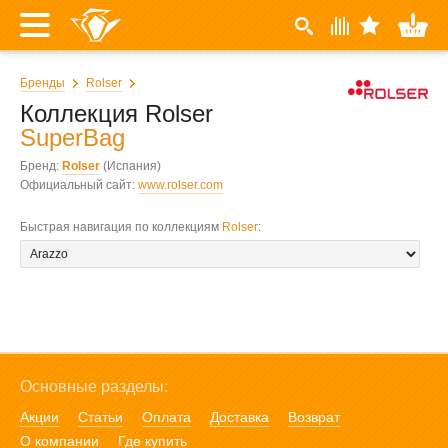
Бренды
Rolser
Коллекция Rolser
SuperBag
Бренд:
Rolser
(Испания)
Официальный сайт:
www.rolser.com
Быстрая навигация по коллекциям
Rolser
:
Основные разделы:
Акции
Статьи
Оплата
Доставка
Возврат
О компании
Где купить