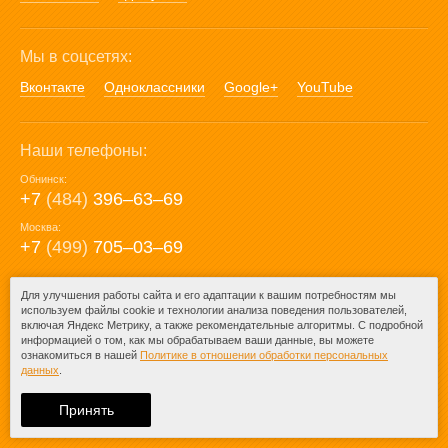
Мы в соцсетях:
Вконтакте
Одноклассники
Google+
YouTube
Наши телефоны:
Обнинск:
+7
(484)
396‒63‒69
Москва:
+7
(499)
705‒03‒69
E-mail:
Для улучшения работы сайта и его адаптации к вашим потребностям мы
используем файлы cookie и технологии анализа поведения пользователей,
mail@posuda40.ru
включая Яндекс Метрику, а также рекомендательные алгоритмы. С подробной
информацией о том, как мы обрабатываем ваши данные, вы можете
ознакомиться в нашей
Политике в отношении обработки персональных
данных
.
© 2009-2026 – Posuda40.ru.
При любом копировании информации
Принять
ссылка на
Posuda40.ru
обязательна.