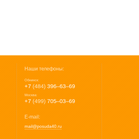
Наши телефоны:
Обнинск:
+7
(484)
396‒63‒69
Москва:
+7
(499)
705‒03‒69
E-mail:
mail@posuda40.ru