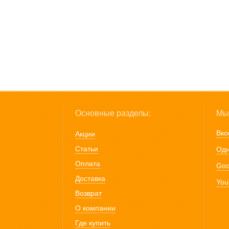
Основные разделы:
Мы 
Вко
Акции
Статьи
Одн
Оплата
Goo
Доставка
You
Возврат
О компании
Где купить