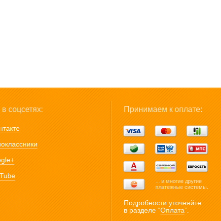
в соцсетях:
Принимаем к оплате:
нтакте
оклассники
gle+
Tube
... и многие другие
платежные системы.
Подробности уточняйте
в разделе “
Оплата
”.