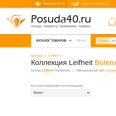
Posuda40.ru
San-Premium.ru
КАТАЛОГ ТОВАРОВ
Поиск
22 679
Бренды
Leifheit
Коллекция Leifheit
Bolero
Бренд:
Leifheit
(Германия)
|
Официальный сайт:
www.le
Быстрая навигация по коллекциям
: