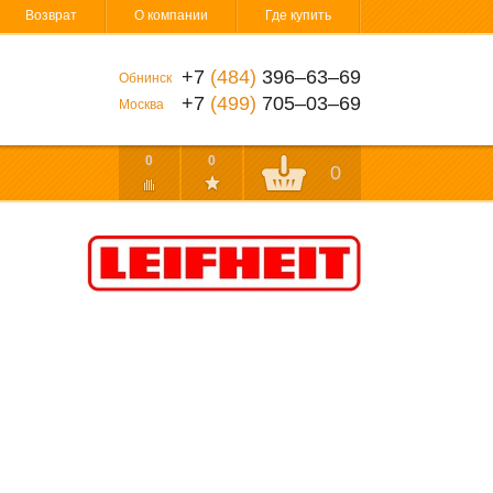
Возврат
О компании
Где купить
+7
(484)
396‒63‒69
Обнинск
+7
(499)
705‒03‒69
Москва
0
0
0