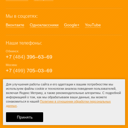
Мы в соцсетях:
Вконтакте
Одноклассники
Google+
YouTube
Наши телефоны:
Обнинск:
+7
(484)
396‒63‒69
Москва:
+7
(499)
705‒03‒69
E-mail:
Для улучшения работы сайта и его адаптации к вашим потребностям мы
используем файлы cookie и технологии анализа поведения пользователей,
mail@posuda40.ru
включая Яндекс Метрику, а также рекомендательные алгоритмы. С подробной
информацией о том, как мы обрабатываем ваши данные, вы можете
ознакомиться в нашей
Политике в отношении обработки персональных
данных
.
© 2009-2026 – Posuda40.ru.
При любом копировании информации
Принять
ссылка на
Posuda40.ru
обязательна.