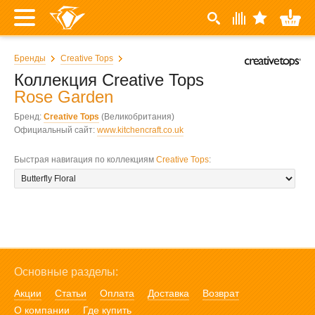
Бренды
Creative Tops
Коллекция Creative Tops
Rose Garden
Бренд:
Creative Tops
(Великобритания)
Официальный сайт:
www.kitchencraft.co.uk
Быстрая навигация по коллекциям
Creative Tops
:
Основные разделы:
Акции
Статьи
Оплата
Доставка
Возврат
О компании
Где купить