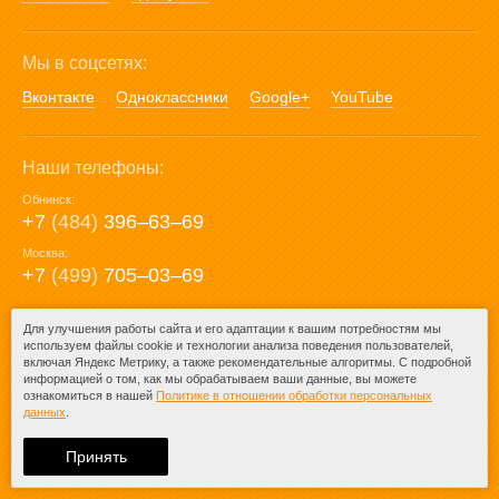
Мы в соцсетях:
Вконтакте
Одноклассники
Google+
YouTube
Наши телефоны:
Обнинск:
+7
(484)
396‒63‒69
Москва:
+7
(499)
705‒03‒69
E-mail:
Для улучшения работы сайта и его адаптации к вашим потребностям мы
используем файлы cookie и технологии анализа поведения пользователей,
mail@posuda40.ru
включая Яндекс Метрику, а также рекомендательные алгоритмы. С подробной
информацией о том, как мы обрабатываем ваши данные, вы можете
ознакомиться в нашей
Политике в отношении обработки персональных
данных
.
© 2009-2026 – Posuda40.ru.
При любом копировании информации
Принять
ссылка на
Posuda40.ru
обязательна.