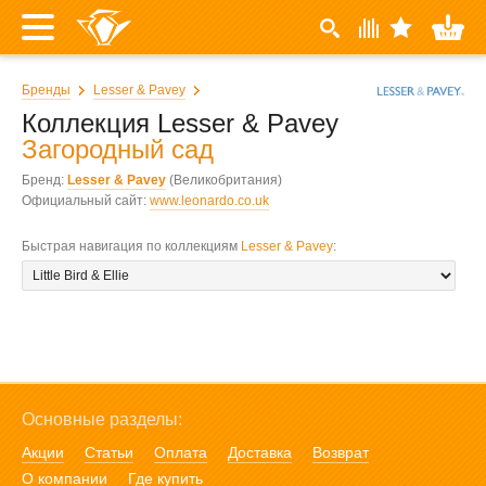
Бренды
Lesser & Pavey
Коллекция Lesser & Pavey
Загородный сад
Бренд:
Lesser & Pavey
(Великобритания)
Официальный сайт:
www.leonardo.co.uk
Быстрая навигация по коллекциям
Lesser & Pavey
:
Основные разделы:
Акции
Статьи
Оплата
Доставка
Возврат
О компании
Где купить