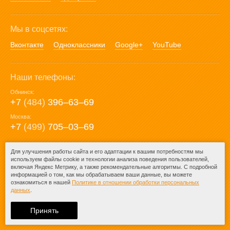
Мы в соцсетях:
Вконтакте
Одноклассники
Google+
YouTube
Наши телефоны:
Обнинск:
+7
(484)
396‒63‒69
Москва:
+7
(499)
705‒03‒69
E-mail:
Для улучшения работы сайта и его адаптации к вашим потребностям мы
используем файлы cookie и технологии анализа поведения пользователей,
mail@posuda40.ru
включая Яндекс Метрику, а также рекомендательные алгоритмы. С подробной
информацией о том, как мы обрабатываем ваши данные, вы можете
ознакомиться в нашей
Политике в отношении обработки персональных
данных
.
© 2009-2026 – Posuda40.ru.
При любом копировании информации
Принять
ссылка на
Posuda40.ru
обязательна.