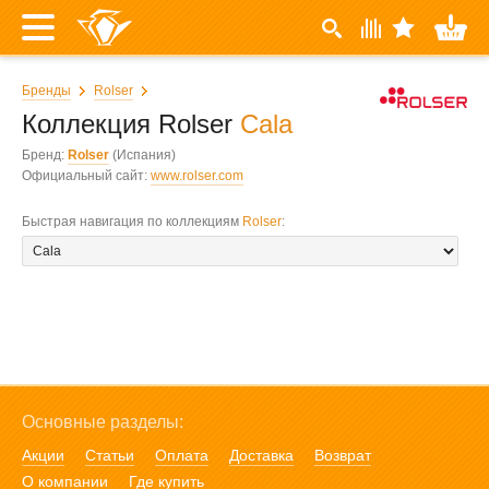
Бренды
Rolser
Коллекция Rolser
Cala
Бренд:
Rolser
(Испания)
Официальный сайт:
www.rolser.com
Быстрая навигация по коллекциям
Rolser
:
Основные разделы:
Акции
Статьи
Оплата
Доставка
Возврат
О компании
Где купить