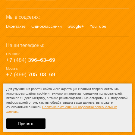
Мы в соцсетях:
Вконтакте
Одноклассники
Google+
YouTube
Наши телефоны:
Обнинск:
+7
(484)
396‒63‒69
Москва:
+7
(499)
705‒03‒69
E-mail:
Для улучшения работы сайта и его адаптации к вашим потребностям мы
используем файлы cookie и технологии анализа поведения пользователей,
mail@posuda40.ru
включая Яндекс Метрику, а также рекомендательные алгоритмы. С подробной
информацией о том, как мы обрабатываем ваши данные, вы можете
ознакомиться в нашей
Политике в отношении обработки персональных
данных
.
© 2009-2026 – Posuda40.ru.
При любом копировании информации
Принять
ссылка на
Posuda40.ru
обязательна.