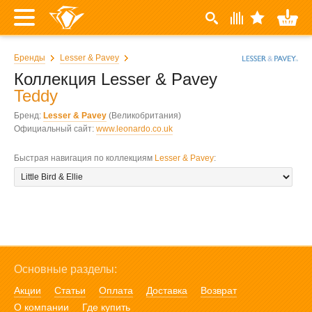
Бренды
Lesser & Pavey
Коллекция Lesser & Pavey
Teddy
Бренд:
Lesser & Pavey
(Великобритания)
Официальный сайт:
www.leonardo.co.uk
Быстрая навигация по коллекциям
Lesser & Pavey
:
Основные разделы:
Акции
Статьи
Оплата
Доставка
Возврат
О компании
Где купить