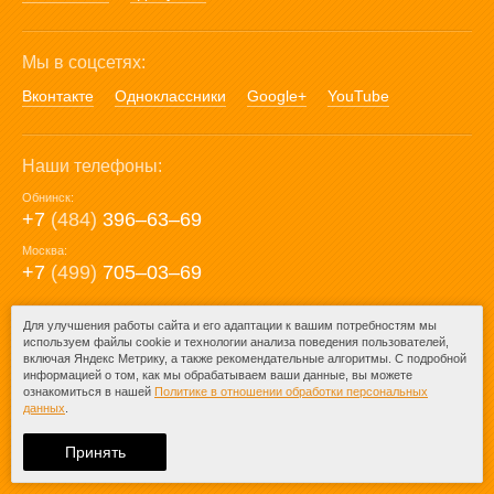
Мы в соцсетях:
Вконтакте
Одноклассники
Google+
YouTube
Наши телефоны:
Обнинск:
+7
(484)
396‒63‒69
Москва:
+7
(499)
705‒03‒69
E-mail:
Для улучшения работы сайта и его адаптации к вашим потребностям мы
используем файлы cookie и технологии анализа поведения пользователей,
mail@posuda40.ru
включая Яндекс Метрику, а также рекомендательные алгоритмы. С подробной
информацией о том, как мы обрабатываем ваши данные, вы можете
ознакомиться в нашей
Политике в отношении обработки персональных
данных
.
© 2009-2026 – Posuda40.ru.
При любом копировании информации
Принять
ссылка на
Posuda40.ru
обязательна.