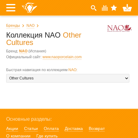
Бренды
NAO
Коллекция NAO
Other
Cultures
Бренд:
NAO
(Испания)
Официальный сайт:
www.naoporcelain.com
Быстрая навигация по коллекциям
NAO
:
Основные разделы:
Акции
Статьи
Оплата
Доставка
Возврат
О компании
Где купить