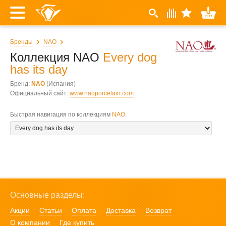
Бренды
NAO
Коллекция NAO
Every dog
has its day
Бренд:
NAO
(Испания)
Официальный сайт:
www.naoporcelain.com
Быстрая навигация по коллекциям
NAO
:
Основные разделы:
Акции
Статьи
Оплата
Доставка
Возврат
О компании
Где купить