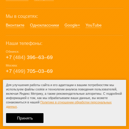
Мы в соцсетях:
Вконтакте
Одноклассники
Google+
YouTube
Наши телефоны:
Обнинск:
+7
(484)
396‒63‒69
Москва:
+7
(499)
705‒03‒69
E-mail:
Для улучшения работы сайта и его адаптации к вашим потребностям мы
используем файлы cookie и технологии анализа поведения пользователей,
mail@posuda40.ru
включая Яндекс Метрику, а также рекомендательные алгоритмы. С подробной
информацией о том, как мы обрабатываем ваши данные, вы можете
ознакомиться в нашей
Политике в отношении обработки персональных
данных
.
© 2009-2026 – Posuda40.ru.
При любом копировании информации
Принять
ссылка на
Posuda40.ru
обязательна.