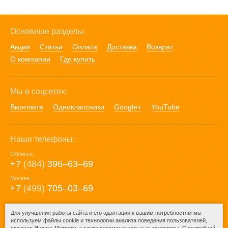
Основные разделы:
Акции
Статьи
Оплата
Доставка
Возврат
О компании
Где купить
Мы в соцсетях:
Вконтакте
Одноклассники
Google+
YouTube
Наши телефоны:
Обнинск:
+7
(484)
396‒63‒69
Москва:
+7
(499)
705‒03‒69
E-mail:
Для улучшения работы сайта и его адаптации к вашим потребностям мы
используем файлы cookie и технологии анализа поведения пользователей,
mail@posuda40.ru