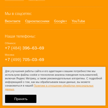
Мы в соцсетях:
Вконтакте
Одноклассники
Google+
YouTube
Наши телефоны:
Обнинск:
+7
(484)
396‒63‒69
Москва:
+7
(499)
705‒03‒69
E-mail:
Для улучшения работы сайта и его адаптации к вашим потребностям мы
используем файлы cookie и технологии анализа поведения пользователей,
mail@posuda40.ru
включая Яндекс Метрику, а также рекомендательные алгоритмы. С подробной
информацией о том, как мы обрабатываем ваши данные, вы можете
ознакомиться в нашей
Политике в отношении обработки персональных
данных
.
© 2009-2026 – Posuda40.ru.
При любом копировании информации
Принять
ссылка на
Posuda40.ru
обязательна.