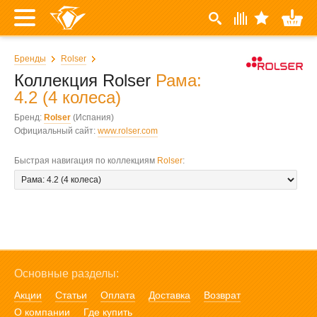
Бренды
Rolser
Коллекция Rolser
Рама:
4.2 (4 колеса)
Бренд:
Rolser
(Испания)
Официальный сайт:
www.rolser.com
Быстрая навигация по коллекциям
Rolser
:
Основные разделы:
Акции
Статьи
Оплата
Доставка
Возврат
О компании
Где купить