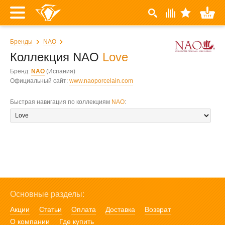
Бренды
NAO
Коллекция NAO
Love
Бренд:
NAO
(Испания)
Официальный сайт:
www.naoporcelain.com
Быстрая навигация по коллекциям
NAO
:
Основные разделы:
Акции
Статьи
Оплата
Доставка
Возврат
О компании
Где купить