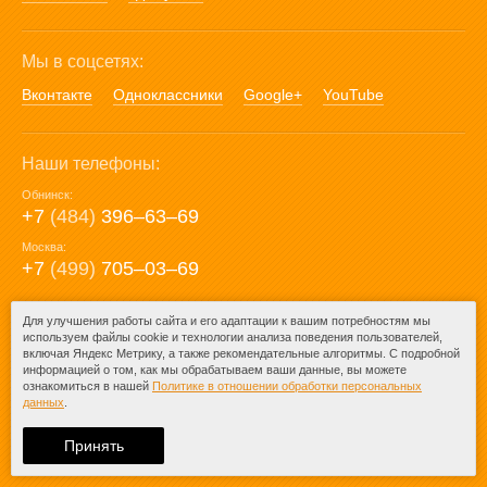
Мы в соцсетях:
Вконтакте
Одноклассники
Google+
YouTube
Наши телефоны:
Обнинск:
+7
(484)
396‒63‒69
Москва:
+7
(499)
705‒03‒69
E-mail:
Для улучшения работы сайта и его адаптации к вашим потребностям мы
используем файлы cookie и технологии анализа поведения пользователей,
mail@posuda40.ru
включая Яндекс Метрику, а также рекомендательные алгоритмы. С подробной
информацией о том, как мы обрабатываем ваши данные, вы можете
ознакомиться в нашей
Политике в отношении обработки персональных
данных
.
© 2009-2026 – Posuda40.ru.
При любом копировании информации
Принять
ссылка на
Posuda40.ru
обязательна.