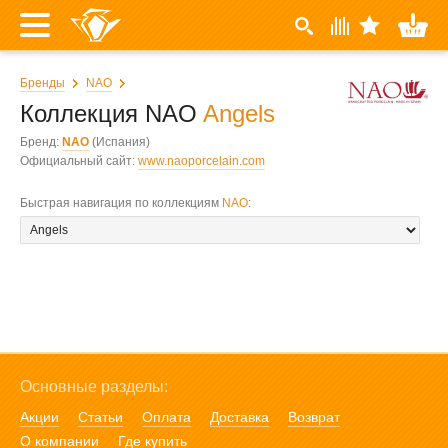
Бренды
NAO
Коллекция NAO
Angels
Бренд:
NAO
(Испания)
Официальный сайт:
www.naoporcelain.com
Быстрая навигация по коллекциям
NAO
:
Основные разделы:
Акции
Статьи
Оплата
Доставка
Возврат
О компании
Где купить