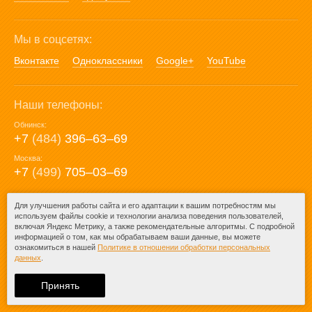
Мы в соцсетях:
Вконтакте
Одноклассники
Google+
YouTube
Наши телефоны:
Обнинск:
+7
(484)
396‒63‒69
Москва:
+7
(499)
705‒03‒69
E-mail:
Для улучшения работы сайта и его адаптации к вашим потребностям мы
используем файлы cookie и технологии анализа поведения пользователей,
mail@posuda40.ru
включая Яндекс Метрику, а также рекомендательные алгоритмы. С подробной
информацией о том, как мы обрабатываем ваши данные, вы можете
ознакомиться в нашей
Политике в отношении обработки персональных
данных
.
© 2009-2026 – Posuda40.ru.
При любом копировании информации
Принять
ссылка на
Posuda40.ru
обязательна.