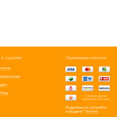
в соцсетях:
Принимаем к оплате:
нтакте
оклассники
gle+
Tube
... и многие другие
платежные системы.
Подробности уточняйте
в разделе “
Оплата
”.