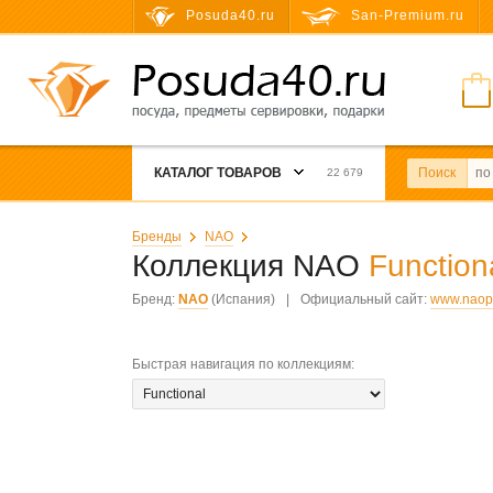
Posuda40.ru
San-Premium.ru
КАТАЛОГ ТОВАРОВ
Поиск
22 679
Бренды
NAO
Коллекция NAO
Function
Бренд:
NAO
(Испания)
|
Официальный сайт:
www.naop
Быстрая навигация по коллекциям
: