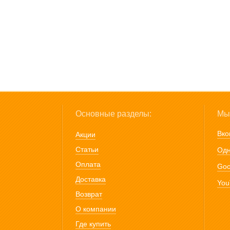
Основные разделы:
Мы 
Вко
Акции
Статьи
Одн
Оплата
Goo
Доставка
You
Возврат
О компании
Где купить