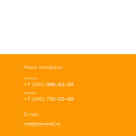
Наши телефоны:
Обнинск:
+7
(484)
396‒63‒69
Москва:
+7
(499)
705‒03‒69
E-mail:
mail@posuda40.ru