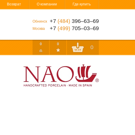
Возврат
О компании
Где купить
+7
(484)
396‒63‒69
Обнинск
+7
(499)
705‒03‒69
Москва
0
0
0