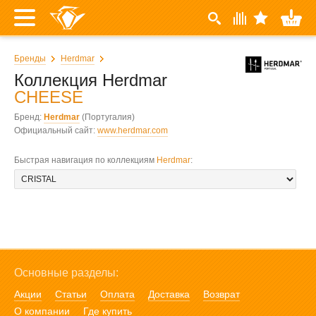
Бренды
Herdmar
Коллекция Herdmar
CHEESE
Бренд:
Herdmar
(Португалия)
Официальный сайт:
www.herdmar.com
Быстрая навигация по коллекциям
Herdmar
:
Основные разделы:
Акции
Статьи
Оплата
Доставка
Возврат
О компании
Где купить