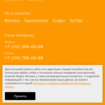
Мы в соцсетях:
Вконтакте
Одноклассники
Google+
YouTube
Наши телефоны:
Обнинск:
+7
(484)
396‒63‒69
Москва:
+7
(499)
705‒03‒69
E-mail:
Для улучшения работы сайта и его адаптации к вашим потребностям мы
используем файлы cookie и технологии анализа поведения пользователей,
mail@posuda40.ru
включая Яндекс Метрику, а также рекомендательные алгоритмы. С подробной
информацией о том, как мы обрабатываем ваши данные, вы можете
ознакомиться в нашей
Политике в отношении обработки персональных
данных
.
© 2009-2026 – Posuda40.ru.
При любом копировании информации
Принять
ссылка на
Posuda40.ru
обязательна.