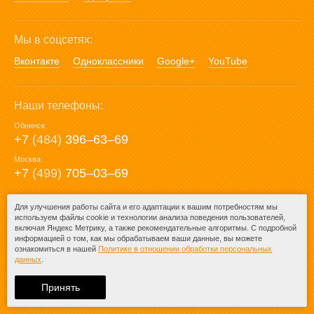
Мы в соцсетях:
Вконтакте
Одноклассники
Google+
YouTube
Наши телефоны:
Обнинск:
+7
(484)
396‒63‒69
Москва:
+7
(499)
705‒03‒69
E-mail:
Для улучшения работы сайта и его адаптации к вашим потребностям мы
используем файлы cookie и технологии анализа поведения пользователей,
mail@posuda40.ru
включая Яндекс Метрику, а также рекомендательные алгоритмы. С подробной
информацией о том, как мы обрабатываем ваши данные, вы можете
ознакомиться в нашей
Политике в отношении обработки персональных
данных
.
© 2009-2026 – Posuda40.ru.
При любом копировании информации
Принять
ссылка на
Posuda40.ru
обязательна.