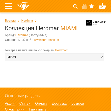
Бренды
Herdmar
Коллекция Herdmar
MIAMI
Бренд:
Herdmar
(Португалия)
Официальный сайт:
www.herdmar.com
Быстрая навигация по коллекциям
Herdmar
:
Основные разделы:
Акции
Статьи
Оплата
Доставка
Возврат
О компании
Где купить