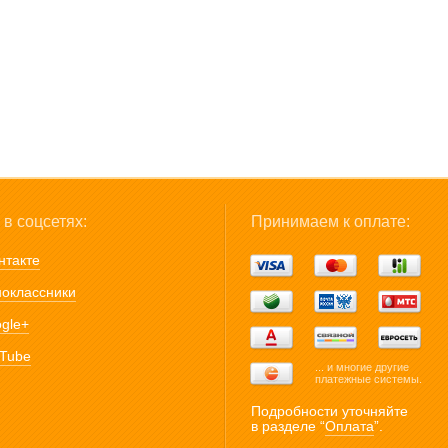
в соцсетях:
Принимаем к оплате:
нтакте
оклассники
gle+
Tube
... и многие другие
платежные системы.
Подробности уточняйте
в разделе “
Оплата
”.