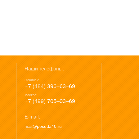
Наши телефоны:
Обнинск:
+7
(484)
396‒63‒69
Москва:
+7
(499)
705‒03‒69
E-mail:
mail@posuda40.ru