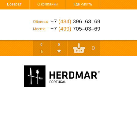
Возврат
О компании
Где купить
+7
(484)
396‒63‒69
Обнинск
+7
(499)
705‒03‒69
Москва
0
0
0