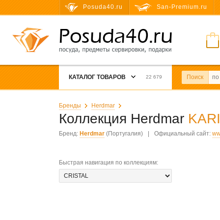
Posuda40.ru
San-Premium.ru
КАТАЛОГ ТОВАРОВ
Поиск
22 679
Бренды
Herdmar
Коллекция Herdmar
KAR
Бренд:
Herdmar
(Португалия)
|
Официальный сайт:
ww
Быстрая навигация по коллекциям
: