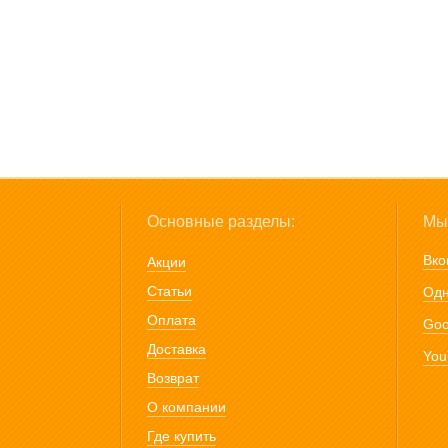
Основные разделы:
Мы 
Вко
Акции
Статьи
Одн
Оплата
Goo
Доставка
You
Возврат
О компании
Где купить