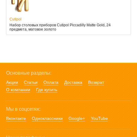
Cutipol
Набор столовых приборов Cutipol Piccadilly Matte Gold, 24
предмета, матовое золото
Основные разделы:
Акции
Статьи
Оплата
Доставка
Возврат
О компании
Где купить
Мы в соцсетях:
Вконтакте
Одноклассники
Google+
YouTube