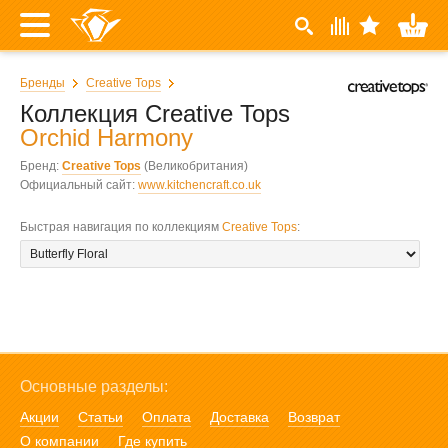
Бренды
Creative Tops
Коллекция Creative Tops
Orchid Harmony
Бренд:
Creative Tops
(Великобритания)
Официальный сайт:
www.kitchencraft.co.uk
Быстрая навигация по коллекциям
Creative Tops
:
Основные разделы:
Акции
Статьи
Оплата
Доставка
Возврат
О компании
Где купить