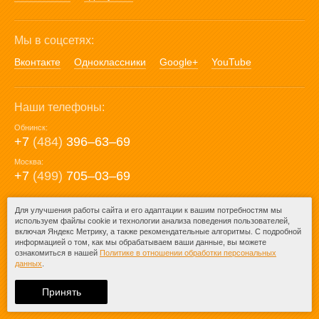
Мы в соцсетях:
Вконтакте
Одноклассники
Google+
YouTube
Наши телефоны:
Обнинск:
+7
(484)
396‒63‒69
Москва:
+7
(499)
705‒03‒69
E-mail:
Для улучшения работы сайта и его адаптации к вашим потребностям мы
используем файлы cookie и технологии анализа поведения пользователей,
mail@posuda40.ru
включая Яндекс Метрику, а также рекомендательные алгоритмы. С подробной
информацией о том, как мы обрабатываем ваши данные, вы можете
ознакомиться в нашей
Политике в отношении обработки персональных
данных
.
© 2009-2026 – Posuda40.ru.
При любом копировании информации
Принять
ссылка на
Posuda40.ru
обязательна.