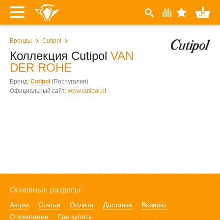
Бренды
Cutipol
Коллекция Cutipol
VAN
DER ROHE
Бренд:
Cutipol
(Португалия)
Официальный сайт:
www.cutipol.pt
Основные разделы:
Акции
Статьи
Оплата
Доставка
Возврат
О компании
Где купить