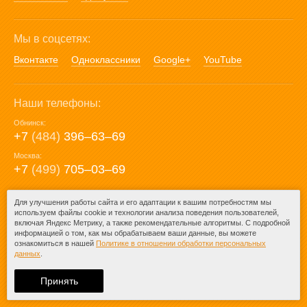
Мы в соцсетях:
Вконтакте
Одноклассники
Google+
YouTube
Наши телефоны:
Обнинск:
+7
(484)
396‒63‒69
Москва:
+7
(499)
705‒03‒69
E-mail:
Для улучшения работы сайта и его адаптации к вашим потребностям мы
используем файлы cookie и технологии анализа поведения пользователей,
mail@posuda40.ru
включая Яндекс Метрику, а также рекомендательные алгоритмы. С подробной
информацией о том, как мы обрабатываем ваши данные, вы можете
ознакомиться в нашей
Политике в отношении обработки персональных
данных
.
© 2009-2026 – Posuda40.ru.
При любом копировании информации
Принять
ссылка на
Posuda40.ru
обязательна.