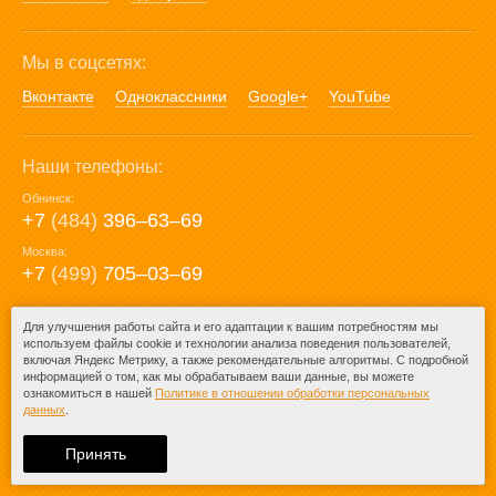
Мы в соцсетях:
Вконтакте
Одноклассники
Google+
YouTube
Наши телефоны:
Обнинск:
+7
(484)
396‒63‒69
Москва:
+7
(499)
705‒03‒69
E-mail:
Для улучшения работы сайта и его адаптации к вашим потребностям мы
используем файлы cookie и технологии анализа поведения пользователей,
mail@posuda40.ru
включая Яндекс Метрику, а также рекомендательные алгоритмы. С подробной
информацией о том, как мы обрабатываем ваши данные, вы можете
ознакомиться в нашей
Политике в отношении обработки персональных
данных
.
© 2009-2026 – Posuda40.ru.
При любом копировании информации
Принять
ссылка на
Posuda40.ru
обязательна.