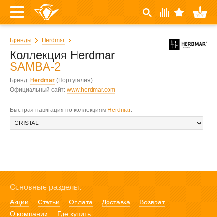
Бренды
Herdmar
Коллекция Herdmar
SAMBA-2
Бренд:
Herdmar
(Португалия)
Официальный сайт:
www.herdmar.com
Быстрая навигация по коллекциям
Herdmar
:
Основные разделы:
Акции
Статьи
Оплата
Доставка
Возврат
О компании
Где купить