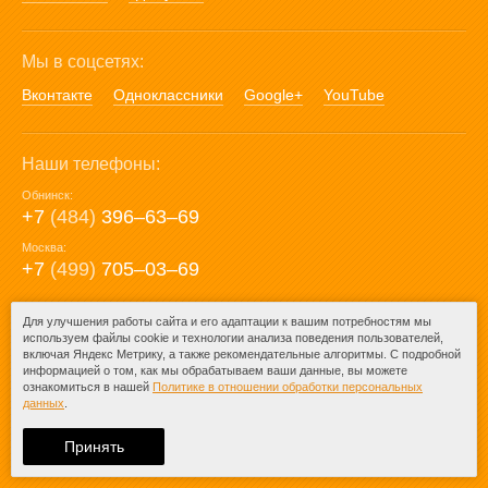
Мы в соцсетях:
Вконтакте
Одноклассники
Google+
YouTube
Наши телефоны:
Обнинск:
+7
(484)
396‒63‒69
Москва:
+7
(499)
705‒03‒69
E-mail:
Для улучшения работы сайта и его адаптации к вашим потребностям мы
используем файлы cookie и технологии анализа поведения пользователей,
mail@posuda40.ru
включая Яндекс Метрику, а также рекомендательные алгоритмы. С подробной
информацией о том, как мы обрабатываем ваши данные, вы можете
ознакомиться в нашей
Политике в отношении обработки персональных
данных
.
© 2009-2026 – Posuda40.ru.
При любом копировании информации
Принять
ссылка на
Posuda40.ru
обязательна.