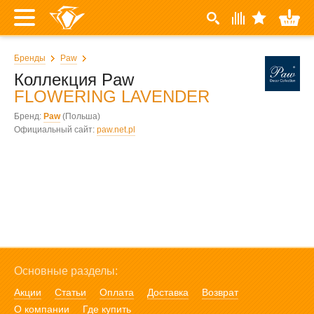
Бренды
Paw
Коллекция Paw
FLOWERING LAVENDER
Бренд:
Paw
(Польша)
Официальный сайт:
paw.net.pl
Основные разделы:
Акции
Статьи
Оплата
Доставка
Возврат
О компании
Где купить