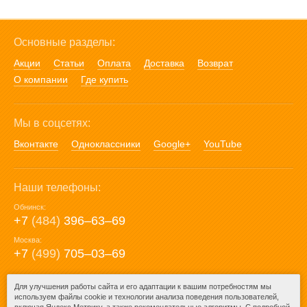
Основные разделы:
Акции
Статьи
Оплата
Доставка
Возврат
О компании
Где купить
Мы в соцсетях:
Вконтакте
Одноклассники
Google+
YouTube
Наши телефоны:
Обнинск:
+7
(484)
396‒63‒69
Москва:
+7
(499)
705‒03‒69
E-mail:
Для улучшения работы сайта и его адаптации к вашим потребностям мы
используем файлы cookie и технологии анализа поведения пользователей,
mail@posuda40.ru