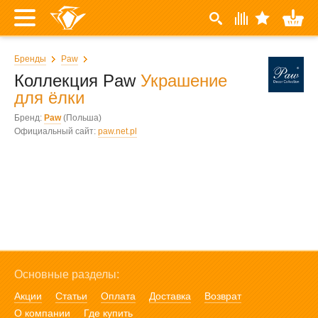
Бренды
Paw
Коллекция Paw
Украшение
для ёлки
Бренд:
Paw
(Польша)
Официальный сайт:
paw.net.pl
Основные разделы:
Акции
Статьи
Оплата
Доставка
Возврат
О компании
Где купить