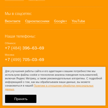
Мы в соцсетях:
Вконтакте
Одноклассники
Google+
YouTube
Наши телефоны:
Обнинск:
+7
(484)
396‒63‒69
Москва:
+7
(499)
705‒03‒69
E-mail:
Для улучшения работы сайта и его адаптации к вашим потребностям мы
используем файлы cookie и технологии анализа поведения пользователей,
mail@posuda40.ru
включая Яндекс Метрику, а также рекомендательные алгоритмы. С подробной
информацией о том, как мы обрабатываем ваши данные, вы можете
ознакомиться в нашей
Политике в отношении обработки персональных
данных
.
© 2009-2026 – Posuda40.ru.
При любом копировании информации
Принять
ссылка на
Posuda40.ru
обязательна.