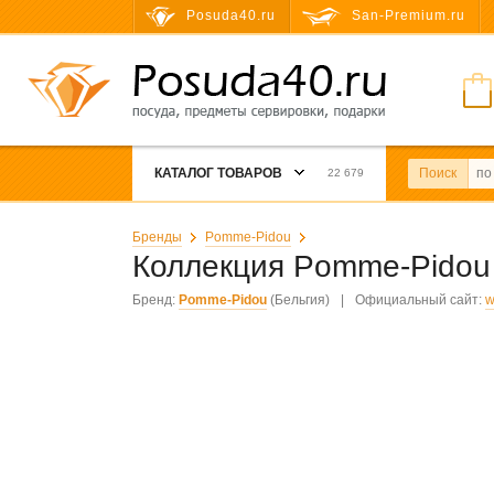
Posuda40.ru
San-Premium.ru
КАТАЛОГ ТОВАРОВ
Поиск
22 679
Бренды
Pomme-Pidou
Коллекция Pomme-Pido
Бренд:
Pomme-Pidou
(Бельгия)
|
Официальный сайт:
w