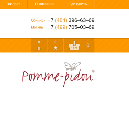
Возврат
О компании
Где купить
+7
(484)
396‒63‒69
Обнинск
+7
(499)
705‒03‒69
Москва
0
0
0