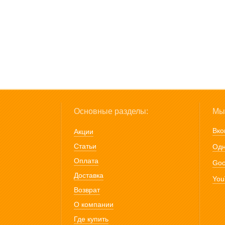
Основные разделы:
Мы 
Вко
Акции
Статьи
Одн
Оплата
Goo
Доставка
You
Возврат
О компании
Где купить