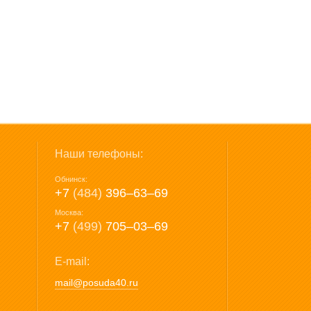
Наши телефоны:
Обнинск:
+7
(484)
396‒63‒69
Москва:
+7
(499)
705‒03‒69
E-mail:
mail@posuda40.ru