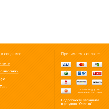
в соцсетях:
Принимаем к оплате:
нтакте
оклассники
gle+
Tube
... и многие другие
платежные системы.
Подробности уточняйте
в разделе “
Оплата
”.