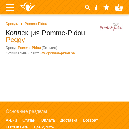
Бренды
Pomme-Pidou
Коллекция Pomme-Pidou
Peggy
Бренд:
Pomme-Pidou
(Бельгия)
Официальный сайт:
www.pomme-pidou.be
Основные разделы:
Акции
Статьи
Оплата
Доставка
Возврат
О компании
Где купить