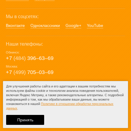
Мы в соцсетях:
Вконтакте
Одноклассники
Google+
YouTube
Наши телефоны:
Обнинск:
+7
(484)
396‒63‒69
Москва:
+7
(499)
705‒03‒69
E-mail:
Для улучшения работы сайта и его адаптации к вашим потребностям мы
используем файлы cookie и технологии анализа поведения пользователей,
mail@posuda40.ru
включая Яндекс Метрику, а также рекомендательные алгоритмы. С подробной
информацией о том, как мы обрабатываем ваши данные, вы можете
ознакомиться в нашей
Политике в отношении обработки персональных
данных
.
© 2009-2026 – Posuda40.ru.
При любом копировании информации
Принять
ссылка на
Posuda40.ru
обязательна.