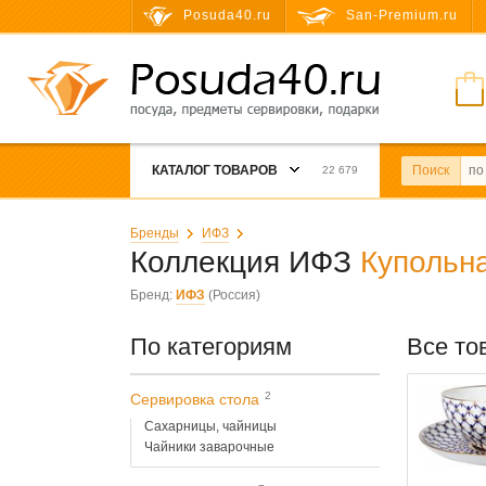
Posuda40.ru
San-Premium.ru
КАТАЛОГ ТОВАРОВ
Поиск
22 679
Бренды
ИФЗ
Коллекция ИФЗ
Купольн
Бренд:
ИФЗ
(Россия)
По категориям
Все то
2
Сервировка стола
Сахарницы, чайницы
Чайники заварочные