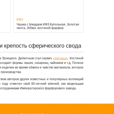
ИФЗ
е
Чашка с блюдцем ИФЗ Купольная, Золотая
лента, 300мл, костяной фарфор
и крепость сферического свода
а Троицкого. Дебютным стал сервиз
«Наташа»
. Костяной
создаёт формы чашек, сахарниц, чайников и т.д. Полное
я изделие во время обжига и чувство материала, которое
 производства.
ом авторов других известных и популярных коллекций
 году отметил свой 80-летний юбилей, как модельщик
 сотрудниками Императорского фарфорового завода.