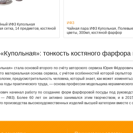
ИФЗ
йный ИФЗ Купольная
я сетка, 14 предметов, костяной
Чайная пара ИФЗ Купольная, Полевы
цветы, 300мл, костяной фарфор
«Купольная»: тонкость костяного фарфора 
льная» стала основой второго по счёту авторского сервиза Юрия Фёдорович
о материальная основа сервиза, с учётом особенностей которой скульптор 
ологии, предусмотрительность человека, который знает, как может изменятьс
за годы практического труда, — основа профессии модельщика керамического
вич начинал работу по созданию форм фарфоровой посуды под руководств
— ЛФЗ). Более 60 лет он активно занимался этим творчеством, и в 2015
го производства высокохудожественных изделий высшей категории вместе с