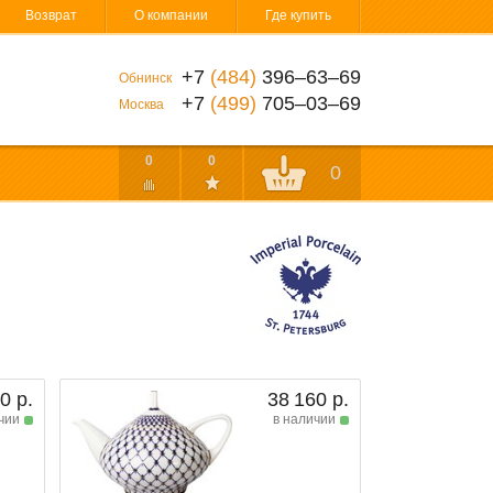
Возврат
О компании
Где купить
+7
(484)
396‒63‒69
Обнинск
+7
(499)
705‒03‒69
Москва
0
0
0
0 р.
38 160 р.
чии
в наличии