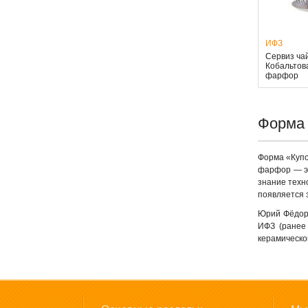
ИФЗ
Сервиз ча
Кобальтова
фарфор
Форма 
Форма «Купо
фарфор — эт
знание техн
появляется 
Юрий Фёдоро
ИФЗ (ранее 
керамическо