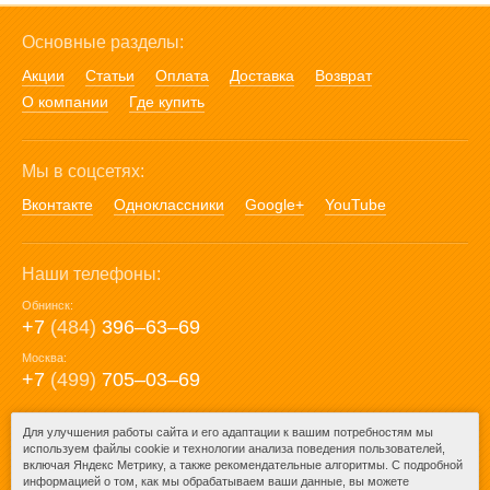
Основные разделы:
Акции
Статьи
Оплата
Доставка
Возврат
О компании
Где купить
Мы в соцсетях:
Вконтакте
Одноклассники
Google+
YouTube
Наши телефоны:
Обнинск:
+7
(484)
396‒63‒69
Москва:
+7
(499)
705‒03‒69
E-mail:
Для улучшения работы сайта и его адаптации к вашим потребностям мы
используем файлы cookie и технологии анализа поведения пользователей,
mail@posuda40.ru
включая Яндекс Метрику, а также рекомендательные алгоритмы. С подробной
информацией о том, как мы обрабатываем ваши данные, вы можете