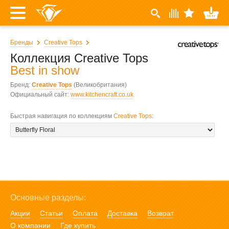
Бренды
Creative Tops
Коллекция Creative Tops
Best in show
Бренд:
Creative Tops
(Великобритания)
Официальный сайт:
www.kitchencraft.co.uk
Быстрая навигация по коллекциям
Creative Tops
:
Основные разделы:
Акции
Статьи
Оплата
Доставка
Возврат
О компании
Где купить