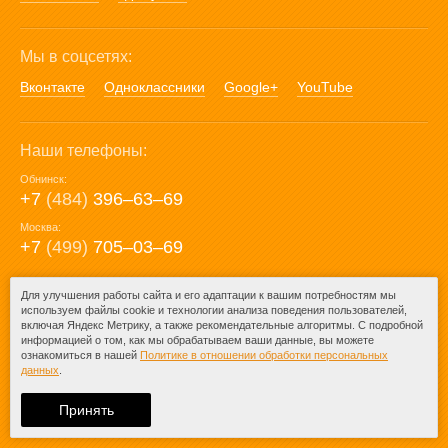
Мы в соцсетях:
Вконтакте
Одноклассники
Google+
YouTube
Наши телефоны:
Обнинск:
+7
(484)
396‒63‒69
Москва:
+7
(499)
705‒03‒69
E-mail:
Для улучшения работы сайта и его адаптации к вашим потребностям мы
используем файлы cookie и технологии анализа поведения пользователей,
mail@posuda40.ru
включая Яндекс Метрику, а также рекомендательные алгоритмы. С подробной
информацией о том, как мы обрабатываем ваши данные, вы можете
ознакомиться в нашей
Политике в отношении обработки персональных
данных
.
© 2009-2026 – Posuda40.ru.
При любом копировании информации
Принять
ссылка на
Posuda40.ru
обязательна.