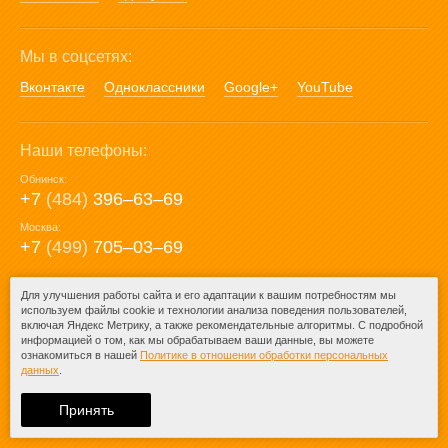
Мы в соцсетях:
Вконтакте
Одноклассники
Google+
YouTube
Наши телефоны:
Обнинск:
+7
(484)
396‒63‒69
Москва:
+7
(499)
705‒03‒69
E-mail:
Для улучшения работы сайта и его адаптации к вашим потребностям мы
используем файлы cookie и технологии анализа поведения пользователей,
mail@posuda40.ru
включая Яндекс Метрику, а также рекомендательные алгоритмы. С подробной
информацией о том, как мы обрабатываем ваши данные, вы можете
ознакомиться в нашей
Политике в отношении обработки персональных
данных
.
© 2009-2026 – Posuda40.ru.
При любом копировании информации
Принять
ссылка на
Posuda40.ru
обязательна.