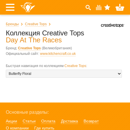
Бренды
Creative Tops
Коллекция Creative Tops
Day At The Races
Бренд:
Creative Tops
(Великобритания)
Официальный сайт:
www.kitchencraft.co.uk
Быстрая навигация по коллекциям
Creative Tops
:
Основные разделы:
Акции
Статьи
Оплата
Доставка
Возврат
О компании
Где купить