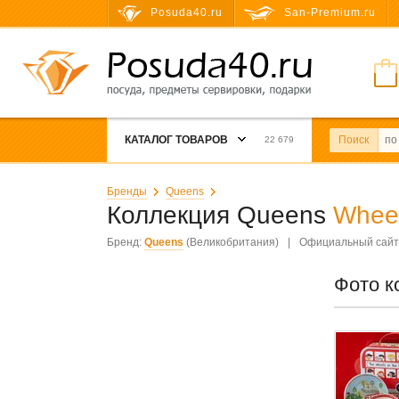
Posuda40.ru
San-Premium.ru
КАТАЛОГ ТОВАРОВ
Поиск
22 679
Бренды
Queens
Коллекция Queens
Wheel
Бренд:
Queens
(Великобритания)
|
Официальный сайт
Фото к