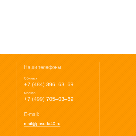
Наши телефоны:
Обнинск:
+7
(484)
396‒63‒69
Москва:
+7
(499)
705‒03‒69
E-mail:
mail@posuda40.ru