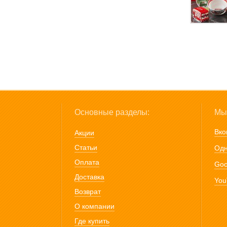
Основные разделы:
Мы 
Вко
Акции
Статьи
Одн
Оплата
Goo
Доставка
You
Возврат
О компании
Где купить