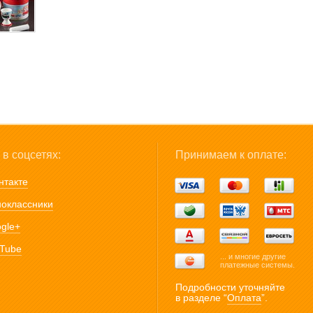
в соцсетях:
Принимаем к оплате:
нтакте
оклассники
gle+
Tube
... и многие другие
платежные системы.
Подробности уточняйте
в разделе “
Оплата
”.