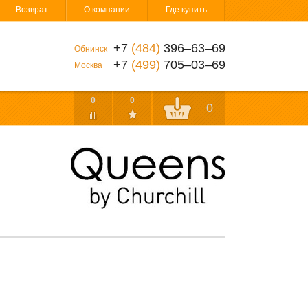
Возврат
О компании
Где купить
+7
(484)
396‒63‒69
Обнинск
+7
(499)
705‒03‒69
Москва
0
0
0