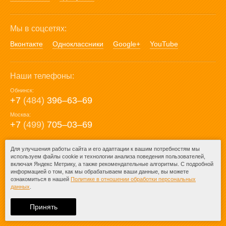
Мы в соцсетях:
Вконтакте
Одноклассники
Google+
YouTube
Наши телефоны:
Обнинск:
+7
(484)
396‒63‒69
Москва:
+7
(499)
705‒03‒69
E-mail:
Для улучшения работы сайта и его адаптации к вашим потребностям мы
используем файлы cookie и технологии анализа поведения пользователей,
mail@posuda40.ru
включая Яндекс Метрику, а также рекомендательные алгоритмы. С подробной
информацией о том, как мы обрабатываем ваши данные, вы можете
ознакомиться в нашей
Политике в отношении обработки персональных
данных
.
© 2009-2026 – Posuda40.ru.
При любом копировании информации
Принять
ссылка на
Posuda40.ru
обязательна.