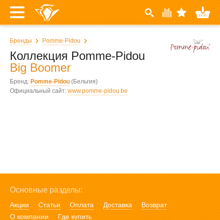
Бренды
Pomme-Pidou
Коллекция Pomme-Pidou
Big Boomer
Бренд:
Pomme-Pidou
(Бельгия)
Официальный сайт:
www.pomme-pidou.be
Основные разделы:
Акции
Статьи
Оплата
Доставка
Возврат
О компании
Где купить