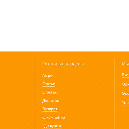
Основные разделы:
Мы 
Вко
Акции
Статьи
Одн
Оплата
Goo
Доставка
You
Возврат
О компании
Где купить