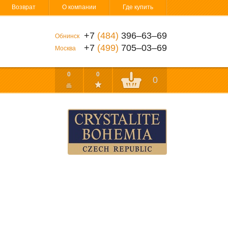
Возврат
О компании
Где купить
+7
(484)
396‒63‒69
Обнинск
+7
(499)
705‒03‒69
Москва
0
0
0