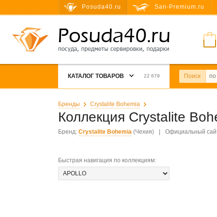
Posuda40.ru
San-Premium.ru
КАТАЛОГ ТОВАРОВ
Поиск
22 679
Бренды
Crystalite Bohemia
Коллекция Crystalite Bo
Бренд:
Crystalite Bohemia
(Чехия)
|
Официальный сай
Быстрая навигация по коллекциям
: