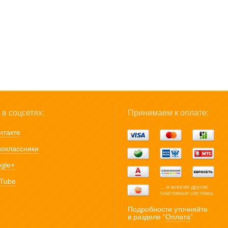
в соцсетях:
Принимаем к оплате:
нтакте
оклассники
gle+
Tube
... и многие другие
платежные системы.
Подробности уточняйте
в разделе “
Оплата
”.