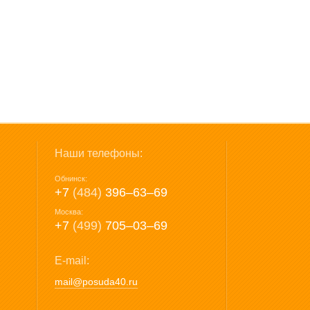
Наши телефоны:
Обнинск:
+7
(484)
396‒63‒69
Москва:
+7
(499)
705‒03‒69
E-mail:
mail@posuda40.ru