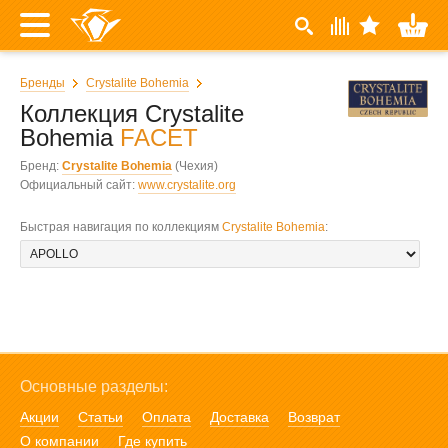
Бренды
Crystalite Bohemia
Коллекция Crystalite
Bohemia
FACET
Бренд:
Crystalite Bohemia
(Чехия)
Официальный сайт:
www.crystalite.org
Быстрая навигация по коллекциям
Crystalite Bohemia
:
Основные разделы:
Акции
Статьи
Оплата
Доставка
Возврат
О компании
Где купить