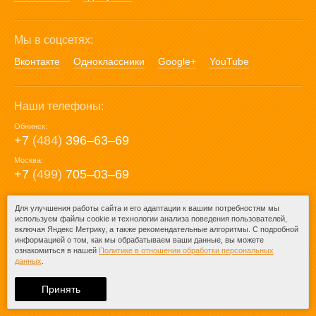
Мы в соцсетях:
Вконтакте
Одноклассники
Google+
YouTube
Наши телефоны:
Обнинск:
+7
(484)
396‒63‒69
Москва:
+7
(499)
705‒03‒69
E-mail:
Для улучшения работы сайта и его адаптации к вашим потребностям мы
используем файлы cookie и технологии анализа поведения пользователей,
mail@posuda40.ru
включая Яндекс Метрику, а также рекомендательные алгоритмы. С подробной
информацией о том, как мы обрабатываем ваши данные, вы можете
ознакомиться в нашей
Политике в отношении обработки персональных
данных
.
© 2009-2026 – Posuda40.ru.
При любом копировании информации
Принять
ссылка на
Posuda40.ru
обязательна.