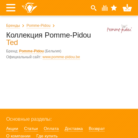
Бренды
Pomme-Pidou
Коллекция Pomme-Pidou
Ted
Бренд:
Pomme-Pidou
(Бельгия)
Официальный сайт:
www.pomme-pidou.be
Основные разделы:
Акции
Статьи
Оплата
Доставка
Возврат
О компании
Где купить