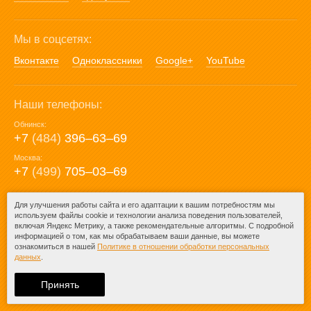
Мы в соцсетях:
Вконтакте
Одноклассники
Google+
YouTube
Наши телефоны:
Обнинск:
+7
(484)
396‒63‒69
Москва:
+7
(499)
705‒03‒69
E-mail:
Для улучшения работы сайта и его адаптации к вашим потребностям мы
используем файлы cookie и технологии анализа поведения пользователей,
mail@posuda40.ru
включая Яндекс Метрику, а также рекомендательные алгоритмы. С подробной
информацией о том, как мы обрабатываем ваши данные, вы можете
ознакомиться в нашей
Политике в отношении обработки персональных
данных
.
© 2009-2026 – Posuda40.ru.
При любом копировании информации
Принять
ссылка на
Posuda40.ru
обязательна.