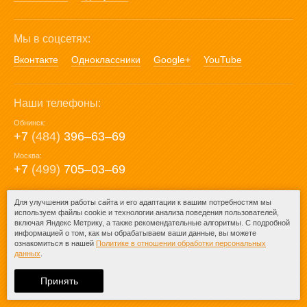
Мы в соцсетях:
Вконтакте
Одноклассники
Google+
YouTube
Наши телефоны:
Обнинск:
+7
(484)
396‒63‒69
Москва:
+7
(499)
705‒03‒69
E-mail:
Для улучшения работы сайта и его адаптации к вашим потребностям мы
используем файлы cookie и технологии анализа поведения пользователей,
mail@posuda40.ru
включая Яндекс Метрику, а также рекомендательные алгоритмы. С подробной
информацией о том, как мы обрабатываем ваши данные, вы можете
ознакомиться в нашей
Политике в отношении обработки персональных
данных
.
© 2009-2026 – Posuda40.ru.
При любом копировании информации
Принять
ссылка на
Posuda40.ru
обязательна.