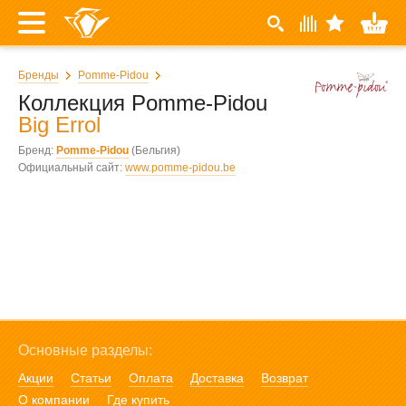
Бренды
Pomme-Pidou
Коллекция Pomme-Pidou
Big Errol
Бренд:
Pomme-Pidou
(Бельгия)
Официальный сайт:
www.pomme-pidou.be
Основные разделы:
Акции
Статьи
Оплата
Доставка
Возврат
О компании
Где купить