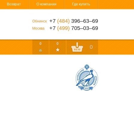
Возврат
О компании
Где купить
+7
(484)
396‒63‒69
Обнинск
+7
(499)
705‒03‒69
Москва
0
0
0