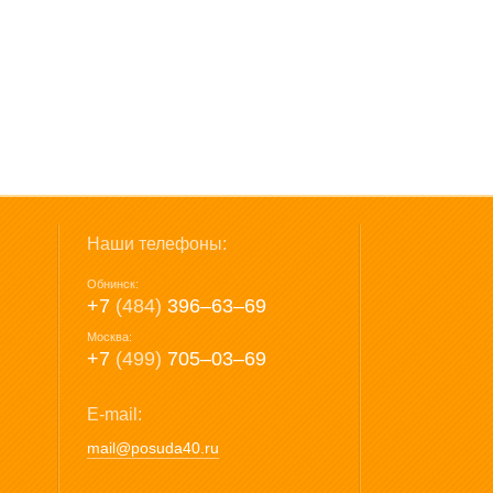
Наши телефоны:
Обнинск:
+7
(484)
396‒63‒69
Москва:
+7
(499)
705‒03‒69
E-mail:
mail@posuda40.ru