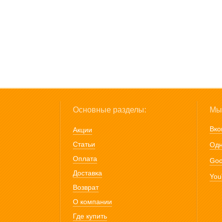
Основные разделы:
Мы 
Вко
Акции
Статьи
Одн
Оплата
Goo
Доставка
You
Возврат
О компании
Где купить