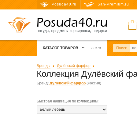
Posuda40.ru
San-Premium.ru
КАТАЛОГ ТОВАРОВ
Поиск
22 679
Бренды
Дулёвский фарфор
Коллекция Дулёвский 
Бренд:
Дулёвский фарфор
(Россия)
Быстрая навигация по коллекциям
: