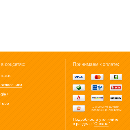
в соцсетях:
Принимаем к оплате:
нтакте
оклассники
gle+
Tube
... и многие другие
платежные системы.
Подробности уточняйте
в разделе “
Оплата
”.