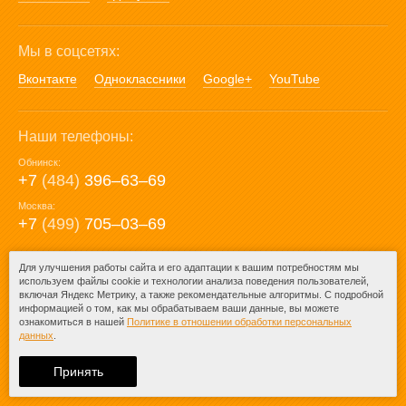
Мы в соцсетях:
Вконтакте
Одноклассники
Google+
YouTube
Наши телефоны:
Обнинск:
+7
(484)
396‒63‒69
Москва:
+7
(499)
705‒03‒69
E-mail:
Для улучшения работы сайта и его адаптации к вашим потребностям мы
используем файлы cookie и технологии анализа поведения пользователей,
mail@posuda40.ru
включая Яндекс Метрику, а также рекомендательные алгоритмы. С подробной
информацией о том, как мы обрабатываем ваши данные, вы можете
ознакомиться в нашей
Политике в отношении обработки персональных
данных
.
© 2009-2026 – Posuda40.ru.
При любом копировании информации
Принять
ссылка на
Posuda40.ru
обязательна.