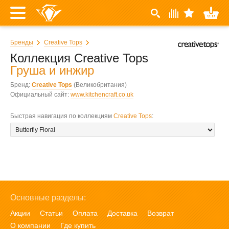
Бренды
Creative Tops
Коллекция Creative Tops
Груша и инжир
Бренд:
Creative Tops
(Великобритания)
Официальный сайт:
www.kitchencraft.co.uk
Быстрая навигация по коллекциям
Creative Tops
:
Основные разделы:
Акции
Статьи
Оплата
Доставка
Возврат
О компании
Где купить