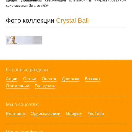
щедро украшенном сверкающей платиной и инкрустированном
кристаллами Swarovski®
Фото коллекции
Crystal Ball
Основные разделы:
Акции
Статьи
Оплата
Доставка
Возврат
О компании
Где купить
Мы в соцсетях:
Вконтакте
Одноклассники
Google+
YouTube