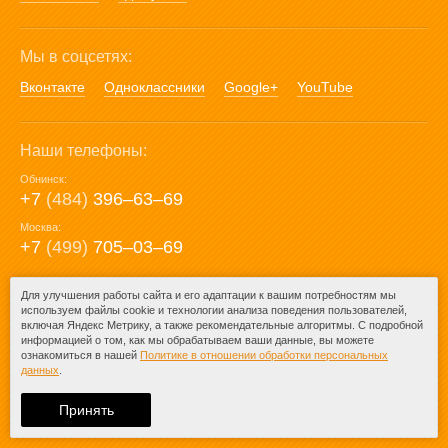
Мы в соцсетях:
Вконтакте
Одноклассники
Google+
YouTube
Наши телефоны:
Обнинск:
+7
(484)
396‒63‒69
Москва:
+7
(499)
705‒03‒69
E-mail:
Для улучшения работы сайта и его адаптации к вашим потребностям мы
используем файлы cookie и технологии анализа поведения пользователей,
mail@posuda40.ru
включая Яндекс Метрику, а также рекомендательные алгоритмы. С подробной
информацией о том, как мы обрабатываем ваши данные, вы можете
ознакомиться в нашей
Политике в отношении обработки персональных
данных
.
© 2009-2026 – Posuda40.ru.
При любом копировании информации
Принять
ссылка на
Posuda40.ru
обязательна.