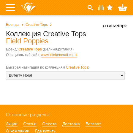
Бренды
Creative Tops
Коллекция Creative Tops
Field Poppies
Бренд:
Creative Tops
(Великобритания)
Официальный сайт:
www.kitchencraft.co.uk
Быстрая навигация по коллекциям
Creative Tops
:
Основные разделы:
Акции
Статьи
Оплата
Доставка
Возврат
О компании
Где купить