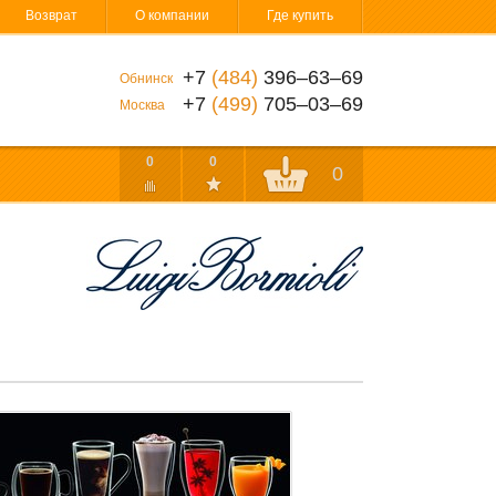
Возврат
О компании
Где купить
+7
(484)
396‒63‒69
Обнинск
+7
(499)
705‒03‒69
Москва
0
0
0