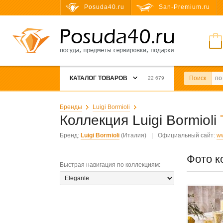
Posuda40.ru
San-Premium.ru
КАТАЛОГ ТОВАРОВ
Поиск
22 679
Бренды
Luigi Bormioli
Коллекция Luigi Bormioli
Бренд:
Luigi Bormioli
(Италия)
|
Официальный сайт:
ww
Фото к
Быстрая навигация по коллекциям
: