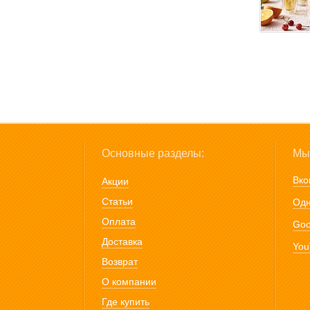
Основные разделы:
Мы 
Вко
Акции
Статьи
Одн
Оплата
Goo
Доставка
You
Возврат
О компании
Где купить