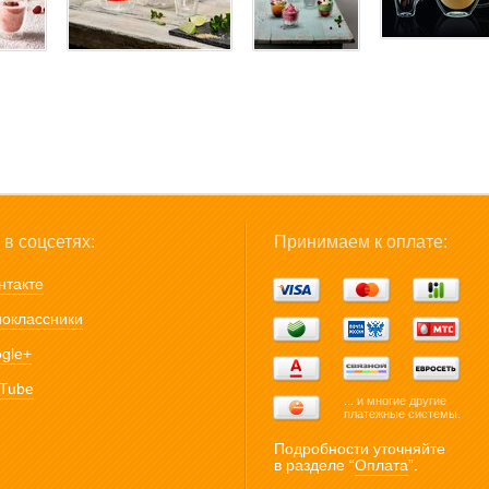
в соцсетях:
Принимаем к оплате:
нтакте
оклассники
gle+
Tube
... и многие другие
платежные системы.
Подробности уточняйте
в разделе “
Оплата
”.