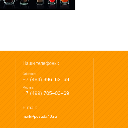
Наши телефоны:
Обнинск:
+7
(484)
396‒63‒69
Москва:
+7
(499)
705‒03‒69
E-mail:
mail@posuda40.ru