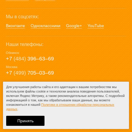
Мы в соцсетях:
Вконтакте
Одноклассники
Google+
YouTube
Наши телефоны:
Обнинск:
+7
(484)
396‒63‒69
Москва:
+7
(499)
705‒03‒69
E-mail:
Для улучшения работы сайта и его адаптации к вашим потребностям мы
используем файлы cookie и технологии анализа поведения пользователей,
mail@posuda40.ru
включая Яндекс Метрику, а также рекомендательные алгоритмы. С подробной
информацией о том, как мы обрабатываем ваши данные, вы можете
ознакомиться в нашей
Политике в отношении обработки персональных
данных
.
© 2009-2026 – Posuda40.ru.
При любом копировании информации
Принять
ссылка на
Posuda40.ru
обязательна.