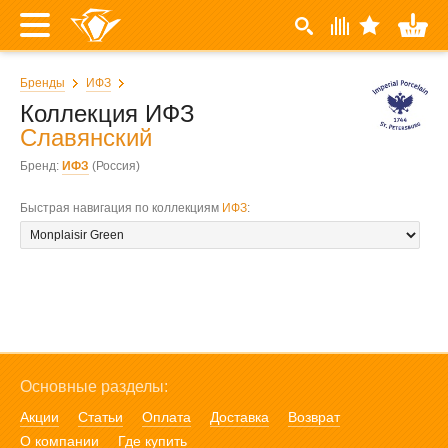
Бренды
ИФЗ
Коллекция ИФЗ
Славянский
Бренд:
ИФЗ
(Россия)
Быстрая навигация по коллекциям
ИФЗ
:
Основные разделы:
Акции
Статьи
Оплата
Доставка
Возврат
О компании
Где купить