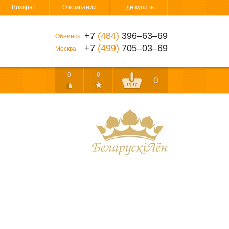
Возврат
О компании
Где купить
+7
(484)
396‒63‒69
Обнинск
+7
(499)
705‒03‒69
Москва
0
0
0