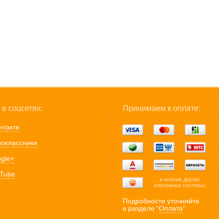
в соцсетях:
Принимаем к оплате:
нтакте
оклассники
gle+
Tube
... и многие другие
платежные системы.
Подробности уточняйте
в разделе “
Оплата
”.