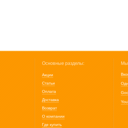
Основные разделы:
Мы 
Вко
Акции
Статьи
Одн
Оплата
Goo
Доставка
You
Возврат
О компании
Где купить