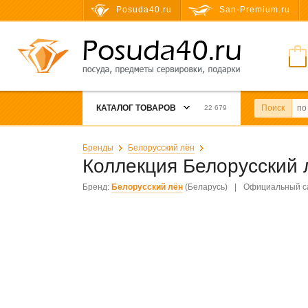
Posuda40.ru
San-Premium.ru
КАТАЛОГ ТОВАРОВ
Поиск
22 679
Бренды
Белорусский лён
Коллекция Белорусский
Бренд:
Белорусский лён
(Беларусь)
|
Официальный с