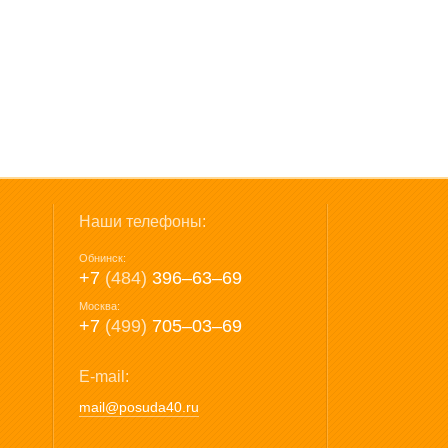
Наши телефоны:
Обнинск:
+7
(484)
396‒63‒69
Москва:
+7
(499)
705‒03‒69
E-mail:
mail@posuda40.ru