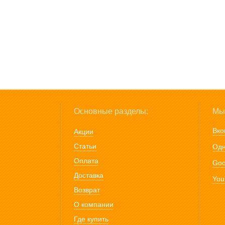
Основные разделы:
Мы 
Вко
Акции
Статьи
Одн
Оплата
Goo
Доставка
You
Возврат
О компании
Где купить