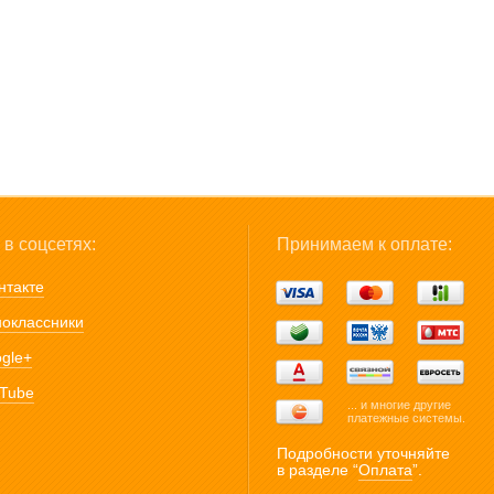
в соцсетях:
Принимаем к оплате:
нтакте
оклассники
gle+
Tube
... и многие другие
платежные системы.
Подробности уточняйте
в разделе “
Оплата
”.