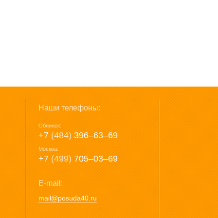
Наши телефоны:
Обнинск:
+7
(484)
396‒63‒69
Москва:
+7
(499)
705‒03‒69
E-mail:
mail@posuda40.ru