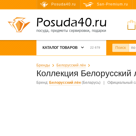
Posuda40.ru
San-Premium.ru
КАТАЛОГ ТОВАРОВ
Поиск
22 679
Бренды
Белорусский лён
Коллекция Белорусский
Бренд:
Белорусский лён
(Беларусь)
|
Официальный с