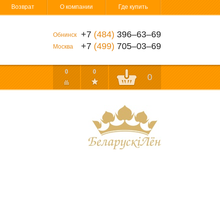
Возврат
О компании
Где купить
+7
(484)
396‒63‒69
Обнинск
+7
(499)
705‒03‒69
Москва
0
0
0