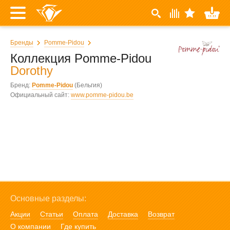
Бренды
Pomme-Pidou
Коллекция Pomme-Pidou
Dorothy
Бренд:
Pomme-Pidou
(Бельгия)
Официальный сайт:
www.pomme-pidou.be
Основные разделы:
Акции
Статьи
Оплата
Доставка
Возврат
О компании
Где купить