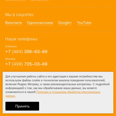
Мы в соцсетях:
Вконтакте
Одноклассники
Google+
YouTube
Наши телефоны:
Обнинск:
+7
(484)
396‒63‒69
Москва:
+7
(499)
705‒03‒69
E-mail:
Для улучшения работы сайта и его адаптации к вашим потребностям мы
используем файлы cookie и технологии анализа поведения пользователей,
mail@posuda40.ru
включая Яндекс Метрику, а также рекомендательные алгоритмы. С подробной
информацией о том, как мы обрабатываем ваши данные, вы можете
ознакомиться в нашей
Политике в отношении обработки персональных
данных
.
© 2009-2026 – Posuda40.ru.
При любом копировании информации
Принять
ссылка на
Posuda40.ru
обязательна.